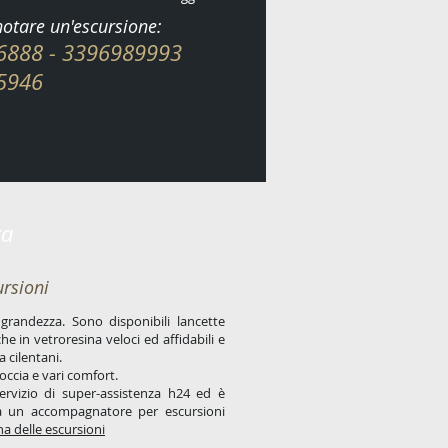
otare un'escursione:
6888 - 3396989993
946
ta
rsioni
grandezza. Sono disponibili lancette
he in vetroresina veloci ed affidabili e
a cilentani.
occia e vari comfort.
rvizio di super-assistenza h24 ed è
ca un accompagnatore per escursioni
na delle escursioni