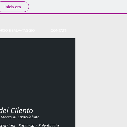
Inizia ora
RSO E SALVATAGGIO
CONTATTI
el Cilento
n Marco di Castellabate
scursioni - Soccorso e Salvataggio