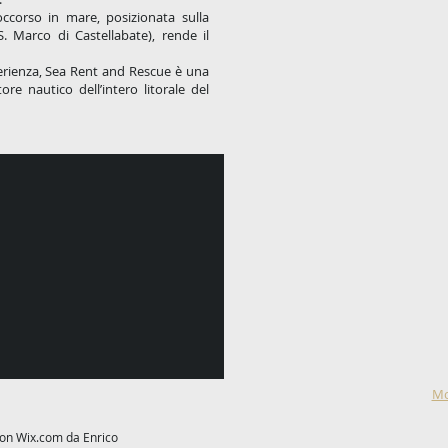
occorso in mare, posizionata sulla
S. Marco di Castellabate), rende il
erienza, Sea Rent and Rescue è una
ore nautico dell’intero litorale del
Mo
con
Wix.com da Enrico