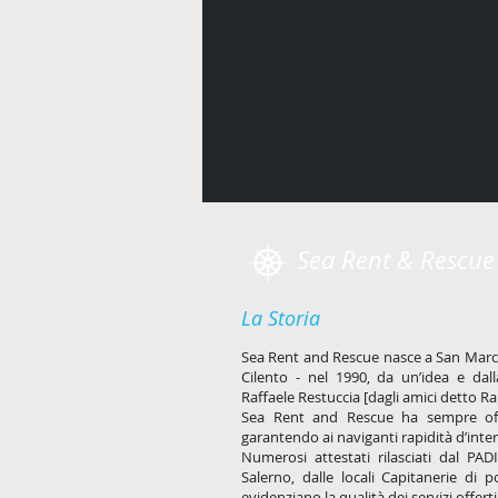
Sea Rent & Rescue
La Storia
Sea Rent and Rescue nasce a San Marco 
Cilento - nel 1990, da un’idea e dal
Raffaele Restuccia [dagli amici detto 
Sea Rent and Rescue ha sempre offer
garantendo ai naviganti rapidità d’inte
Numerosi attestati rilasciati dal PADI
Salerno, dalle locali Capitanerie di p
evidenziano la qualità dei servizi offerti