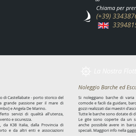
Chiama per pren
(+39) 334387
3394815
La Nostra Flot
Noleggio Barche ed Escu
di Castellabate - porto storico del
Si noleggiano barche di varia 
la grande passione per il mare di
comode e facili da guidare, barc
Rambo] e Angela De Marino.
gozzi realizzati dai maestri d'asci
to servizi di qualità all'utenza,
Tutte le barche sono dotate di d
rvento e sicurezza.
Le gite sono coperte da un se
, da K38 Italia, dalla Provincia di
anche possibile avere in bar
orto e da altri enti e associazioni
speciali. Maggiori info nella
pagi
.