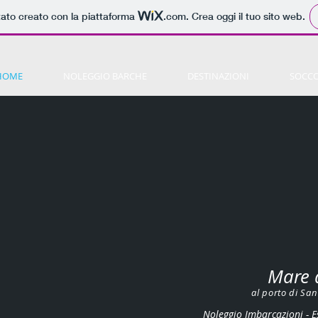
tato creato con la piattaforma
.com
. Crea oggi il tuo sito web.
HOME
NOLEGGIO BARCHE
DESTINAZIONI
SOCCO
Mare d
al porto di Sa
Noleggio Imbarcazioni - E